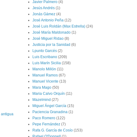
Javier Palmero
(4)
Jesús Andrés
(1)
Jonás Gámez
(4)
José Antonio Peña
(12)
José Luis Roldán (Max Estrella)
(24)
José María Maldonado
(1)
José Miguel Ridao
(8)
Justicia por la Sanidad
(6)
Lpunto Garcés
(2)
Luis Escribano
(209)
Luis Marín Sicilia
(158)
Manolo Millón
(11)
Manuel Ramos
(67)
Manuel Vicente
(13)
Mara Mago
(50)
Maria Calvo Orquín
(11)
Mazelmind
(27)
Miguel Ángel García
(15)
Paciencia Granadina
(1)
 antigua
Paco Romero
(122)
Pepe Fernández
(7)
Rafa G. García de Cosío
(153)
Rafael O'Donnell
(1)