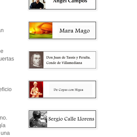
an
de
uertas
ficio
no.
gía
 una