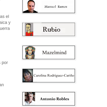
o
as el
aica y
guerra
 por
an