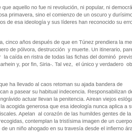
 que aquello no fue ni revolución, ni popular, ni democrá
osa primavera, sino el comienzo de un oscuro y durísim
ros de esa ideología y sus líderes han reconocido su err
ura, cinco años después de que en Túnez prendiera la m
guero de pólvora, destrucción
y muerte. Un itinerario, par
r
la caída en ristra de todas las fichas del dominó
previ
rhein y, por fin, Siria-. Tal vez,
el único y verdadero
ob
 que ha llevado al caos retoman su ajada bandera de
can a pasear su habitual indecencia. Responsabilizan d
ingrávido actuar llevan la penitencia. Airean viejos esló
y la acogida generosa que esa ideología nunca aplica a 
fiscales. Apelan
al corazón de las humildes gentes de la
recogidas, contemplan la tristísima imagen de un cuerpo
de un niño ahogado en su travesía desde el infierno ár