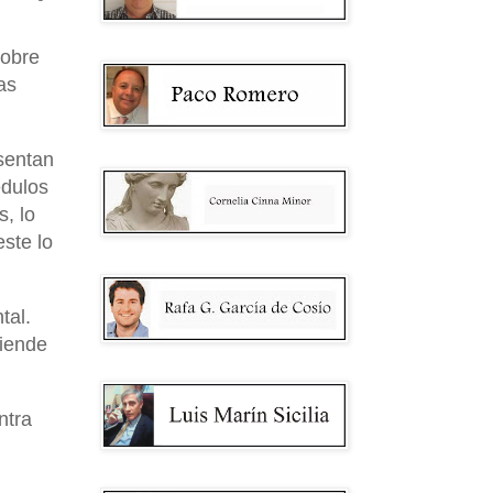
sobre
as
esentan
édulos
, lo
ste lo
tal.
tiende
ntra