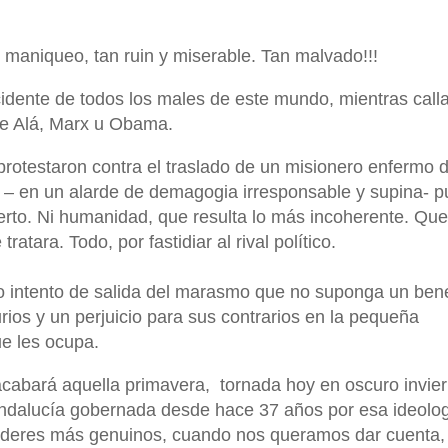
n maniqueo, tan ruin y miserable. Tan malvado!!!
idente de todos los males de este mundo, mientras call
e Alá, Marx u Obama.
protestaron contra el traslado de un misionero enfermo 
ra – en un alarde de demagogia irresponsable y supina- p
ierto. Ni humanidad, que resulta lo más incoherente. Que
tara. Todo, por fastidiar al rival político.
 intento de salida del marasmo que no suponga un bene
rios y un perjuicio para sus contrarios en la pequeña
ue les ocupa.
cabará aquella primavera,
tornada hoy en oscuro invier
Andalucía gobernada desde hace 37 años por esa ideolo
 líderes más genuinos, cuando nos queramos dar cuenta,