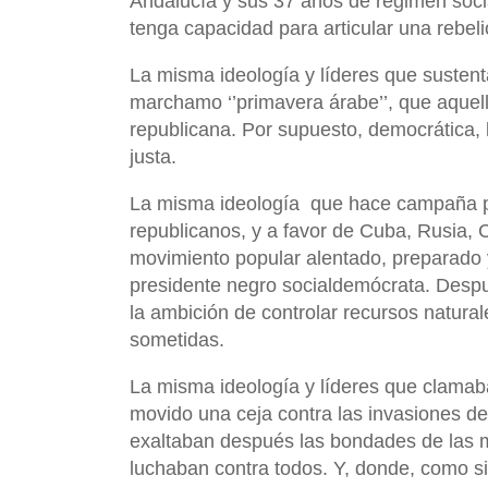
Andalucía y sus 37 años de régimen soc
tenga capacidad para articular una rebel
La misma ideología y líderes que sustent
marchamo ‘’primavera árabe’’, que aquell
republicana. Por supuesto, democrática, li
justa.
La misma ideología
que hace campaña p
republicanos, y a favor de Cuba, Rusia, 
movimiento popular alentado, preparado y
presidente negro socialdemócrata. Despu
la ambición de controlar recursos natural
sometidas.
La misma ideología y líderes que clamaba
movido una ceja contra las invasiones de 
exaltaban después las bondades de las ma
luchaban contra todos. Y, donde, como si