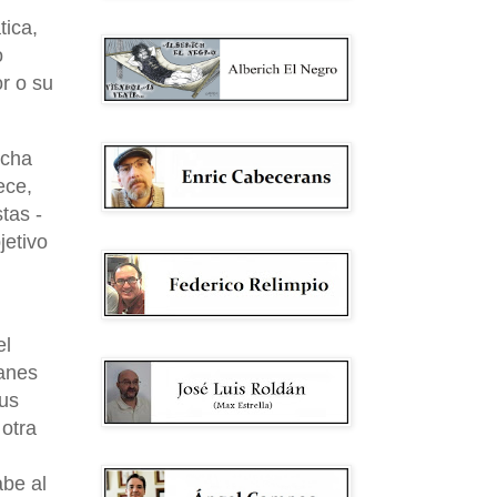
tica,
o
or o su
echa
ece,
stas -
jetivo
el
ganes
sus
 otra
abe al