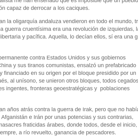
ialista me han enseñado que es imposible que un puebl
ión capaz de derrocar a los caciques.
an la oligarquía andaluza vendieron en todo el mundo, tr
a guerra cruentísima era una revolución de izquierdas, l
bertaria y pacífica. Aquella, lo decían ellos, sí era una 
ermanente contra Estados Unidos y sus gobiernos
China y sus tiranos comunistas, ensalzó un prefabricado
 financiado en su origen por el bloque presidido por un
és, al unísono, se unieron otros bloques, todos cegados
es ingentes, fronteras geoestratégicas y
poblaciones
n años atrás contra la guerra de Irak, pero que no habí
Afganistán e Irán por unas potencias y sus contrarias,
sacres fraticidas árabes, donde todos, desde el inicio,
empre, a río revuelto, ganancia de pescadores.