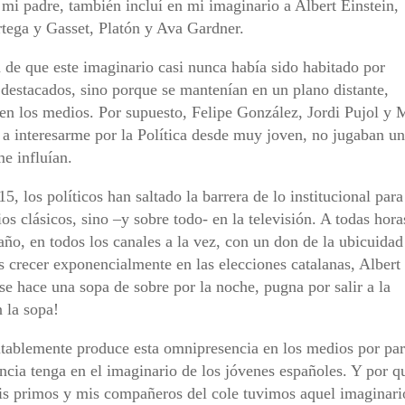
 mi padre, también incluí en mi imaginario a Albert Einstein,
tega y Gasset, Platón y Ava Gardner.
 de que este imaginario casi nunca había sido habitado por
 destacados, sino porque se mantenían en un plano distante,
 en los medios. Por supuesto, Felipe González, Jordi Pujol y
 a interesarme por la Política desde muy joven, no jugaban un
e influían.
, los políticos han saltado la barrera de lo institucional para
s clásicos, sino –y sobre todo- en la televisión. A todas hora
 año, en todos los canales a la vez, con un don de la ubicuidad
s crecer exponencialmente en las elecciones catalanas, Albert
 se hace una sopa de sobre por la noche, pugna por salir a la
n la sopa!
itablemente produce esta omnipresencia en los medios por par
stencia tenga en el imaginario de los jóvenes españoles. Y por q
is primos y mis compañeros del cole tuvimos aquel imaginari