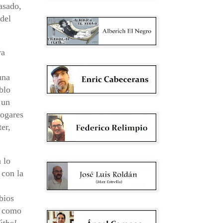
asado,
del
ra
una
blo
 un
hogares
er,
 lo
 con la
bios
, como
útbol