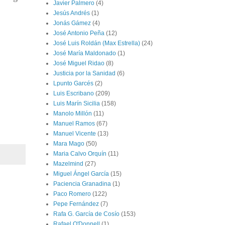
Javier Palmero
(4)
Jesús Andrés
(1)
Jonás Gámez
(4)
José Antonio Peña
(12)
José Luis Roldán (Max Estrella)
(24)
José María Maldonado
(1)
José Miguel Ridao
(8)
Justicia por la Sanidad
(6)
Lpunto Garcés
(2)
Luis Escribano
(209)
Luis Marín Sicilia
(158)
Manolo Millón
(11)
Manuel Ramos
(67)
Manuel Vicente
(13)
Mara Mago
(50)
Maria Calvo Orquín
(11)
Mazelmind
(27)
Miguel Ángel García
(15)
Paciencia Granadina
(1)
Paco Romero
(122)
Pepe Fernández
(7)
Rafa G. García de Cosío
(153)
Rafael O'Donnell
(1)