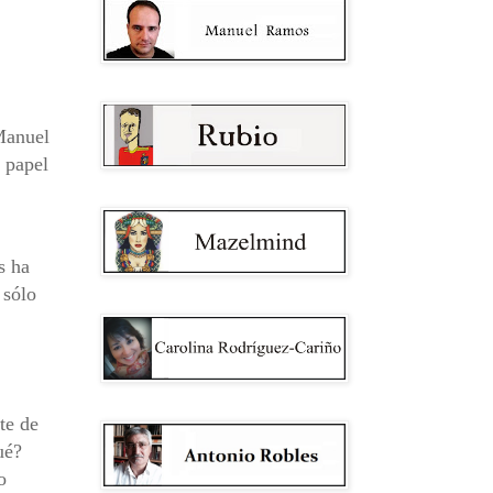
 Manuel
 papel
s ha
 sólo
te de
ué?
o