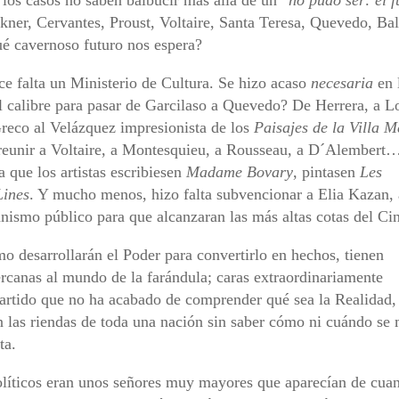
kner, Cervantes, Proust, Voltaire, Santa Teresa, Quevedo, Bal
 cavernoso futuro nos espera?
e falta un Ministerio de Cultura. Se hizo acaso
necesaria
en 
al calibre para pasar de Garcilaso a Quevedo? De Herrera, a L
eco al Velázquez impresionista de los
Paisajes de la Villa M
 reunir a Voltaire, a Montesquieu, a Rousseau, a D´Alembert
 que los artistas escribiesen
Madame Bovary
, pintasen
Les
Lines
. Y mucho menos, hizo falta subvencionar a Elia Kazan, 
nismo público para que alcanzaran las más altas cotas del Ci
o desarrollarán el Poder para convertirlo en hechos, tienen
ercanas al mundo de la farándula; caras extraordinariamente
partido que no ha acabado de comprender qué sea la Realidad,
on las riendas de toda una nación sin saber cómo ni cuándo se
ta.
olíticos eran unos señores muy mayores que aparecían de cua