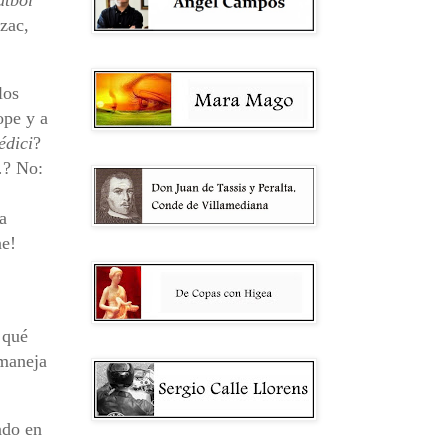
zac,
los
ope y a
édici
?
…? No:
a
ne!
 qué
 maneja
ndo en