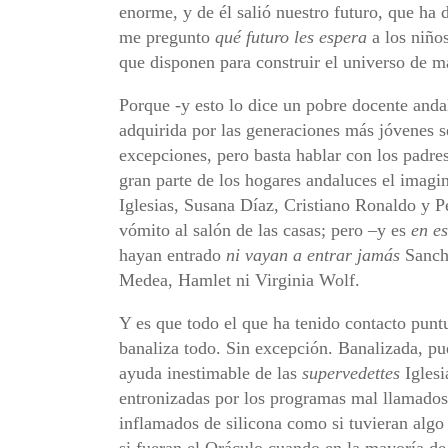
enorme, y de él salió nuestro futuro, que ha
me pregunto
qué futuro les espera
a los niño
que disponen para construir el universo de 
Porque -y esto lo dice un pobre docente andal
adquirida por las generaciones más jóvenes s
excepciones, pero basta hablar con los padr
gran parte de los hogares andaluces el imagi
Iglesias, Susana Díaz, Cristiano Ronaldo y Pe
vómito al salón de las casas; pero –y es
en es
hayan entrado
ni vayan a entrar jamás
Sancho
Medea, Hamlet ni Virginia Wolf.
Y es que todo el que ha tenido contacto puntu
banaliza todo. Sin excepción. Banalizada, pue
ayuda inestimable de las
supervedettes
Iglesi
entronizadas por los programas mal llamado
inflamados de silicona como si tuvieran algo
si fueran el Oráculo cuando en la mayoría de