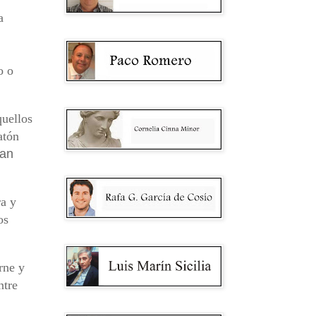
a
o o
quellos
atón
man
ra y
os
rne y
ntre