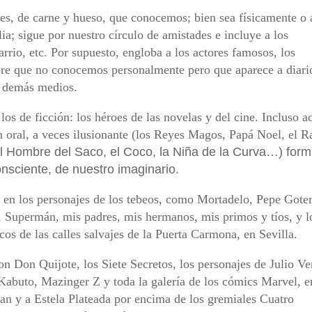
les, de carne y hueso, que conocemos; bien sea físicamente o 
ia; sigue por nuestro círculo de amistades e incluye a los
rrio, etc. Por supuesto, engloba a los actores famosos, los
ebre que no conocemos personalmente pero que aparece a diari
os demás medios.
os de ficción: los héroes de las novelas y del cine. Incluso a
n oral, a veces ilusionante (los Reyes Magos, Papá Noel, el R
el Hombre del Saco, el Coco, la Niña de la Curva…) for
nsciente, de nuestro imaginario.
 en los personajes de los tebeos, como Mortadelo, Pepe Gote
o, Supermán, mis padres, mis hermanos, mis primos y tíos, y l
cos de las calles salvajes de la Puerta Carmona, en Sevilla.
on Don Quijote, los Siete Secretos, los personajes de Julio Ve
Kabuto, Mazinger Z y toda la galería de los cómics Marvel, e
an y a Estela Plateada por encima de los gremiales Cuatro