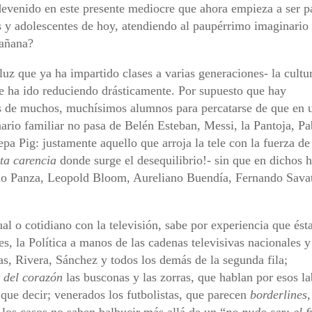
 devenido en este presente mediocre que ahora empieza a ser p
s y adolescentes de hoy, atendiendo al paupérrimo imaginario 
mañana?
uz que ya ha impartido clases a varias generaciones- la cultu
e ha ido reduciendo drásticamente. Por supuesto que hay
es de muchos, muchísimos alumnos para percatarse de que en 
nario familiar no pasa de Belén Esteban, Messi, la Pantoja, Pa
pa Pig: justamente aquello que arroja la tele con la fuerza de
ta carencia
donde surge el desequilibrio!- sin que en dichos 
 Panza, Leopold Bloom, Aureliano Buendía, Fernando Savat
al o cotidiano con la televisión, sabe por experiencia que ésta
s, la Política a manos de las cadenas televisivas nacionales y
as, Rivera, Sánchez y todos los demás de la segunda fila;
s
del corazón
las busconas y las zorras, que hablan por esos la
 que decir; venerados los futbolistas, que parecen
borderlines
 los casos no saben balbucir más allá de un “
no pudo ser: el f