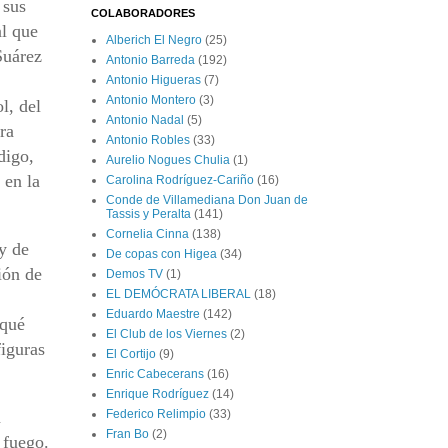
 sus
COLABORADORES
al que
Alberich El Negro
(25)
Suárez
Antonio Barreda
(192)
Antonio Higueras
(7)
Antonio Montero
(3)
l, del
Antonio Nadal
(5)
ra
Antonio Robles
(33)
digo,
Aurelio Nogues Chulia
(1)
 en la
Carolina Rodríguez-Cariño
(16)
Conde de Villamediana Don Juan de
Tassis y Peralta
(141)
Cornelia Cinna
(138)
y de
De copas con Higea
(34)
ión de
Demos TV
(1)
EL DEMÓCRATA LIBERAL
(18)
Eduardo Maestre
(142)
 qué
El Club de los Viernes
(2)
figuras
El Cortijo
(9)
Enric Cabecerans
(16)
Enrique Rodríguez
(14)
n
Federico Relimpio
(33)
Fran Bo
(2)
 fuego.