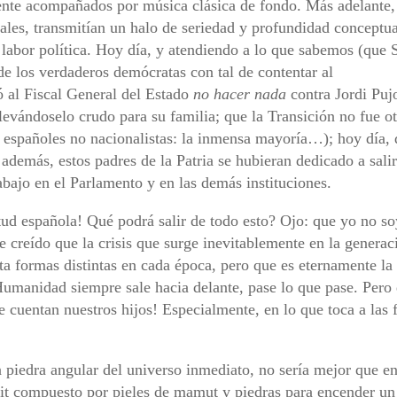
mente acompañados por música clásica de fondo. Más adelante,
les, transmitían un halo de seriedad y profundidad conceptu
labor política. Hoy día, y atendiendo a lo que sabemos (que 
de los verdaderos demócratas con tal de contentar al
 al Fiscal General del Estado
no hacer nada
contra Jordi Pujo
llevándoselo crudo para su familia; que la Transición no fue ot
 españoles no nacionalistas: la inmensa mayoría…); hoy día, 
 además, estos padres de la Patria se hubieran dedicado a salir
rabajo en el Parlamento y en las demás instituciones.
tud española! Qué podrá salir de todo esto? Ojo: que yo no so
e creído que la crisis que surge inevitablemente en la generac
ta formas distintas en cada época, pero que es eternamente la
Humanidad siempre sale hacia delante, pase lo que pase. Pero
e cuentan nuestros hijos! Especialmente, en lo que toca a las 
a piedra angular del universo inmediato, no sería mejor que e
it compuesto por pieles de mamut y piedras para encender un