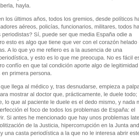
berla, hayla.
los últimos años, todos los gremios, desde políticos h
dores aéreos, policías, funcionarios, militares, todos h
s periodistas? Sí, puede ser que media España odie a
ro esto es algo que tiene que ver con el corazón helado
. A lo que yo me refiero es a la ausencia de una
periodística, y esto es lo que me preocupa. No es fácil es
o confío en que tal condición aporte algo de legitimidad
s en primera persona.
 que llega al médico y, tras desnudarse, empieza a palp
ara mostrar al doctor que, prácticamente, le duele todo;
, lo que al paciente le duele es el dedo mismo, y nada 
perfección el foco de todos los problemas de España: el
ir. Si antes he mencionado que hay unos problemas lat
litización de la Justicia, hipercorrupción en la Junta an
y una casta periodística a la que no le interesa abrir est