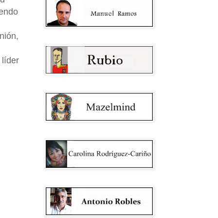
iendo
nión,
líder