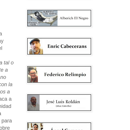
a
ay
l
 tal o
te a
 no
con la
mos a
aca a
nidad
a
s para
sobre