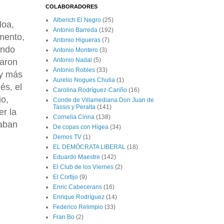
COLABORADORES
Alberich El Negro
(25)
loa,
Antonio Barreda
(192)
amento,
Antonio Higueras
(7)
endo
Antonio Montero
(3)
Antonio Nadal
(5)
raron
Antonio Robles
(33)
 y más
Aurelio Nogues Chulia
(1)
és, el
Carolina Rodríguez-Cariño
(16)
io,
Conde de Villamediana Don Juan de
Tassis y Peralta
(141)
r la
Cornelia Cinna
(138)
raban
De copas con Higea
(34)
Demos TV
(1)
EL DEMÓCRATA LIBERAL
(18)
Eduardo Maestre
(142)
El Club de los Viernes
(2)
El Cortijo
(9)
Enric Cabecerans
(16)
Enrique Rodríguez
(14)
Federico Relimpio
(33)
Fran Bo
(2)