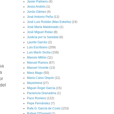
Javier Palmero
(4)
Jesús Andrés
(1)
Jonás Gámez
(4)
José Antonio Peña
(12)
José Luis Roldán (Max Estrella)
(24)
José María Maldonado
(1)
José Miguel Ridao
(8)
Justicia por la Sanidad
(6)
Lpunto Garcés
(2)
Luis Escribano
(209)
Luis Marín Sicilia
(158)
Manolo Millón
(11)
Manuel Ramos
(67)
sa
Manuel Vicente
(13)
a
Mara Mago
(50)
or
Maria Calvo Orquín
(11)
Mazelmind
(27)
del
Miguel Ángel García
(15)
Paciencia Granadina
(1)
Paco Romero
(122)
Pepe Fernández
(7)
Rafa G. García de Cosío
(153)
Rafael O'Donnell
(1)