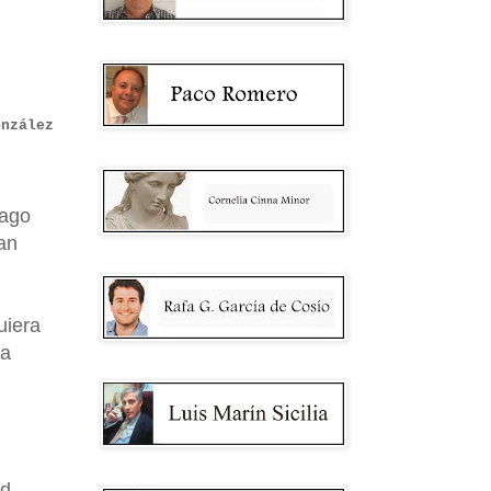
onzález
iago
an
uiera
 a
ad