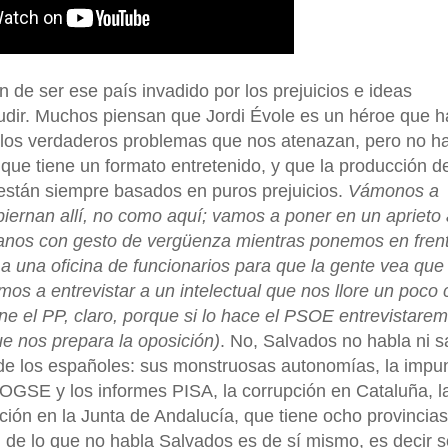
de ser ese país invadido por los prejuicios e ideas
dir. Muchos piensan que Jordi Évole es un héroe que h
 los verdaderos problemas que nos atenazan, pero no h
que tiene un formato entretenido, y que la producción de
están siempre basados en puros prejuicios.
Vámonos a
iernan allí, no como aquí; vamos a poner en un aprieto a
planos con gesto de vergüenza mientras ponemos en fren
a una oficina de funcionarios para que la gente vea que
os a entrevistar a un intelectual que nos llore un poco 
e el PP, claro, porque si lo hace el PSOE entrevistare
e nos prepara la oposición)
. No, Salvados no habla ni s
s de los españoles: sus monstruosas autonomías, la impu
 LOGSE y los informes PISA, la corrupción en Cataluña, l
upción en la Junta de Andalucía, que tiene ocho provincia
o, de lo que no habla Salvados es de sí mismo, es decir 