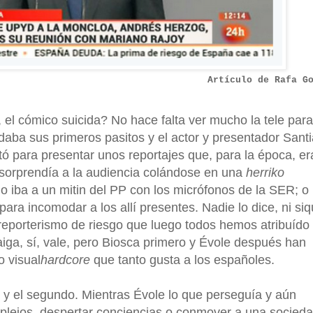
Artículo de Rafa G
el cómico suicida? No hace falta ver mucho la tele para
 daba sus primeros pasitos y el actor y presentador Sant
tó para presentar unos reportajes que, para la época, er
 sorprendía a la audiencia colándose en una
herriko
o iba a un mitin del PP con los micrófonos de la SER; o
a incomodar a los allí presentes. Nadie lo dice, ni siq
 reporterismo de riesgo que luego todos hemos atribuído
aiga, sí, vale, pero Biosca primero y Évole después han
o visual
hardcore
que tanto gusta a los españoles.
o y el segundo. Mientras Évole lo que perseguía y aún
plejos, despertar conciencias o conmover a una socied