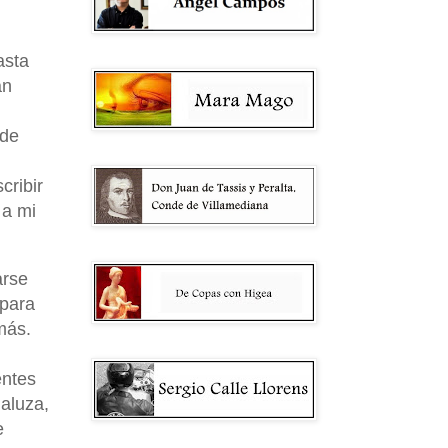
asta
an
 de
cribir
 a mi
arse
 para
más.
entes
daluza,
e