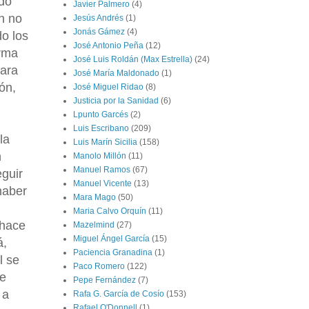
ado
Javier Palmero
(4)
n no
Jesús Andrés
(1)
Jonás Gámez
(4)
do los
José Antonio Peña
(12)
orma
José Luis Roldán (Max Estrella)
(24)
para
José María Maldonado
(1)
ón,
José Miguel Ridao
(8)
Justicia por la Sanidad
(6)
Lpunto Garcés
(2)
Luis Escribano
(209)
la
Luis Marín Sicilia
(158)
n
Manolo Millón
(11)
Manuel Ramos
(67)
guir
Manuel Vicente
(13)
haber
Mara Mago
(50)
Maria Calvo Orquín
(11)
hace
Mazelmind
(27)
Miguel Ángel García
(15)
á,
Paciencia Granadina
(1)
l se
Paco Romero
(122)
de
Pepe Fernández
(7)
 a
Rafa G. García de Cosío
(153)
Rafael O'Donnell
(1)