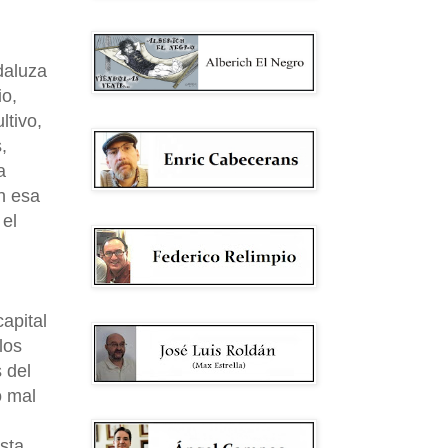
daluza
io,
ltivo,
,
a
en esa
 el
capital
los
 del
o mal
sta