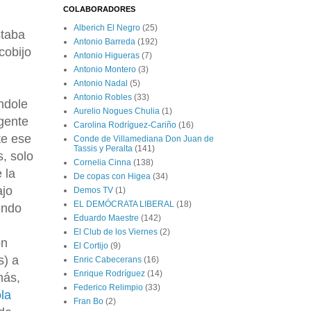
COLABORADORES
Alberich El Negro
(25)
staba
Antonio Barreda
(192)
cobijo
Antonio Higueras
(7)
Antonio Montero
(3)
Antonio Nadal
(5)
Antonio Robles
(33)
ndole
Aurelio Nogues Chulia
(1)
 gente
Carolina Rodríguez-Cariño
(16)
te ese
Conde de Villamediana Don Juan de
Tassis y Peralta
(141)
, solo
Cornelia Cinna
(138)
 la
De copas con Higea
(34)
ajo
Demos TV
(1)
EL DEMÓCRATA LIBERAL
(18)
endo
Eduardo Maestre
(142)
El Club de los Viernes
(2)
ón
El Cortijo
(9)
s) a
Enric Cabecerans
(16)
Enrique Rodríguez
(14)
más,
Federico Relimpio
(33)
la
Fran Bo
(2)