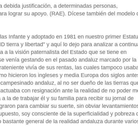
la debida justificación, a determinadas personas,
 para lograr su apoyo. (RAE). Dícese también del modelo 
Blas Infante y adoptado en 1981 en nuestro primer Estat
tierra y libertad” y aquí lo dejo para analizar a continu
ia a la visión paternalista del Estado que se tiene en
 se venía gestando en el pasado andaluz marcado por la
errateniente vivía de sus rentas, las cuales tampoco usab
mo hicieron los ingleses y media Europa dos siglos ante
el campesinado andaluz, al no ser dueño de las tierras qu
 actuaba con resignación ante la realidad de no poder m
a la de trabajar él y su familia para recibir su jornal de
raron para cambiar su suerte, sin obviar levantamiento
puesto, soy consciente de la superficialidad y pobreza 
to bastante general de la realidad andaluza durante vario