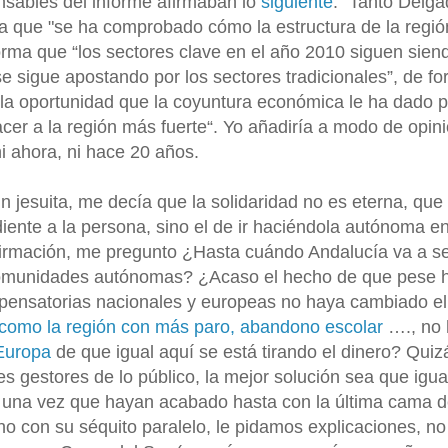
onsables del informe afirmaban lo
siguiente
: “Tanto Delg
 que "se ha comprobado cómo la estructura de la regió
 forma que “los sectores clave en el año 2010 siguen sien
se sigue apostando por los sectores tradicionales”, de f
la oportunidad que la coyuntura económica le ha dado 
cer a la región más fuerte“. Yo añadiría a modo de opini
i ahora, ni hace 20 años.
jesuita, me decía que la solidaridad no es eterna, que 
diente a la persona, sino el de ir haciéndola autónoma e
firmación, me pregunto ¿Hasta cuándo Andalucía va a se
 comunidades autónomas? ¿Acaso el hecho de que pese 
pensatorias nacionales y europeas no haya cambiado el
a como la región con más paro, abandono escolar
…., no 
Europa
de que igual aquí se está tirando el dinero? Quiz
gestores de lo público, la mejor solución sea que igua
 una vez que hayan acabado hasta con la última cama 
 no con su séquito paralelo, le pidamos explicaciones, no