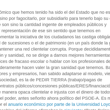
ómico que hemos tenido ha sido el del Estado que no e
ino por fagocitarlo, por subsidiarlo para tenerlo bajo su 
ué son sino la cantidad ingente de empleados públicos y
r representación de ese sin sentido que tenemos en
entar la iniciativa de los ciudadanos las castiga obligá
 de sucesiones o el de patrimonio (en un país donde la
ntener una red clientelar corrupta. Porque decididamen
n y sanidad, no se dirige a darnos mejores herramientas
ices de fracaso escolar o hablar con los profesionales de
aderamente hacen valer la gran sanidad que tenemos. B
dores y empresarios, han sabido adaptarse al modelo, vi
 sociedad, es la de PEDIR TIERRA (trabajo/pagas de
ontratos públicos/concesiones públicas/ERES/financiaci
e manera opaca clientelar e injusta con el dinero de todo
l poder, antes señorito ahora político del PSOE-A. Es 
or el
anuario económico por parte de la Universidad Loyo