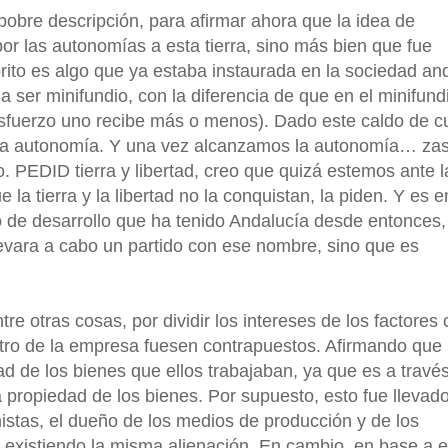
pobre descripción, para afirmar ahora que la idea de
por las autonomías a esta tierra, sino más bien que fue
orito es algo que ya estaba instaurada en la sociedad an
a ser minifundio, con la diferencia de que en el minifund
 esfuerzo uno recibe más o menos). Dado este caldo de cu
la autonomía. Y una vez alcanzamos la autonomía… zas
o. PEDID tierra y libertad, creo que quizá estemos ante l
 la tierra y la libertad no la conquistan, la piden. Y es 
 de desarrollo que ha tenido Andalucía desde entonces,
llevara a cabo un partido con ese nombre, sino que es
ntre otras cosas, por dividir los intereses de los factores 
ntro de la empresa fuesen contrapuestos. Afirmando que 
d de los bienes que ellos trabajaban, ya que es a través
a propiedad de los bienes. Por supuesto, esto fue llevad
nistas, el dueño de los medios de producción y de los
, existiendo la misma alienación. En cambio, en base a e