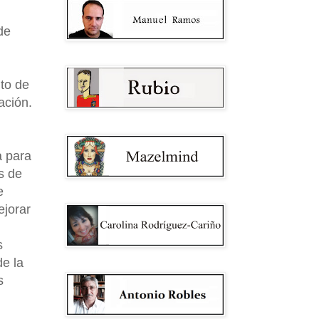
de
uto de
ación.
a para
s de
e
ejorar
s
de la
s