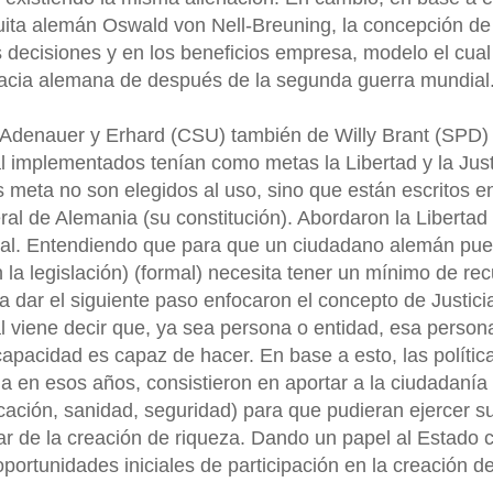
uita alemán Oswald von Nell-Breuning, la concepción de
s decisiones y en los beneficios empresa, modelo el cual
racia alemana de después de la segunda guerra mundial
 Adenauer y Erhard (CSU) también de Willy Brant (SPD) 
 implementados tenían como metas la Libertad y la Just
 meta no son elegidos al uso, sino que están escritos en
al de Alemania (su constitución). Abordaron la Libertad
erial. Entendiendo que para que un ciudadano alemán pu
n la legislación) (formal) necesita tener un mínimo de re
a dar el siguiente paso enfocaron el concepto de Justici
al viene decir que, ya sea persona o entidad, esa person
apacidad es capaz de hacer. En base a esto, las polític
a en esos años, consistieron en aportar a la ciudadanía 
cación, sanidad, seguridad) para que pudieran ejercer s
ar de la creación de riqueza. Dando un papel al Estado
oportunidades iniciales de participación en la creación d