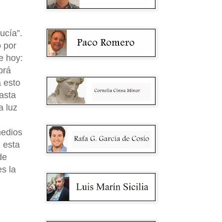
ucía”.
o por
e hoy:
brá
a esto
hasta
a luz
medios
 esta
de
es la