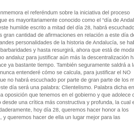
onmemora el referéndum sobre la iniciativa del proceso
ue es mayoritariamente conocido como el “día de Andal
este humilde escrito a mitad del día 28, habrá escuchad
s gran cantidad de afirmaciones en relación a este día d
des personalidades de la historia de Andalucía, se ha
 barbaridades y hasta resurgirá, ahora que está de mod
smo andaluz para justificar aún más la descentralización 
 hace ya bastante tiempo. También seguramente saldrá a l
l nunca entenderé cómo se calcula, para justificar el NO
 que no habrá escuchado por parte de gran parte de los 
ste día será una palabra: Clientelismo. Palabra dicha en
rna oposición que tenemos en el gobierno y que adolece 
 desde una crítica más constructiva y profunda, la cual 
rdaderamente, hoy día 28, queremos hacer honor a los
 y queremos hacer de ella un lugar mejor para las