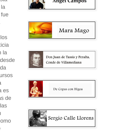
 la
 fue
.
los
icia
 la
 desde
eda
cursos
a
a es
as de
las
u
 como
e