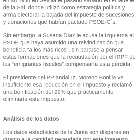
en su mitin en Sevilla el pasado sábado en el Muelle
de
la Sal
, donde utilizó como estrategia política y
arma electoral la bajada del impuesto de sucesiones
y donaciones que habían pactado PSOE-C´s.
Sin embargo, a Susana Díaz le acusa la izquierda al
PSOE que haya asumido una reivindicación que
beneficia “a los más ricos”, sin pararse a pensar
estas formaciones que la recaudación por el IRPF de
los “emigrantes fiscales” compensaría esta pérdida.
El presidente del PP andaluz, Moreno Bonilla ve
insuficiente esa reducción en el impuesto y reclamó
una bonificación del 99% que prácticamente
eliminaría este impuesto.
Análisis de los datos
Los datos estadísticos de
la Junta
son dispares en
cuanto a la cantidad recaudada por este impuesto.