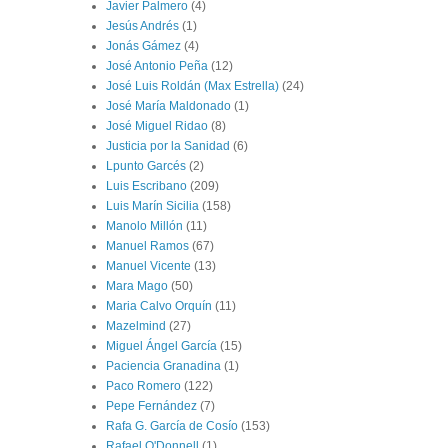
Javier Palmero
(4)
Jesús Andrés
(1)
Jonás Gámez
(4)
José Antonio Peña
(12)
José Luis Roldán (Max Estrella)
(24)
José María Maldonado
(1)
José Miguel Ridao
(8)
Justicia por la Sanidad
(6)
Lpunto Garcés
(2)
Luis Escribano
(209)
Luis Marín Sicilia
(158)
Manolo Millón
(11)
Manuel Ramos
(67)
Manuel Vicente
(13)
Mara Mago
(50)
Maria Calvo Orquín
(11)
Mazelmind
(27)
Miguel Ángel García
(15)
Paciencia Granadina
(1)
Paco Romero
(122)
Pepe Fernández
(7)
Rafa G. García de Cosío
(153)
Rafael O'Donnell
(1)