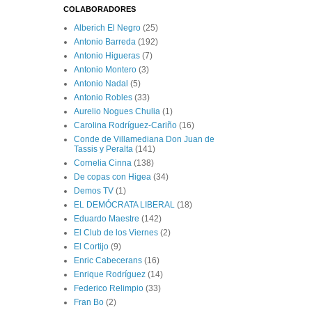
COLABORADORES
Alberich El Negro
(25)
Antonio Barreda
(192)
Antonio Higueras
(7)
Antonio Montero
(3)
Antonio Nadal
(5)
Antonio Robles
(33)
Aurelio Nogues Chulia
(1)
Carolina Rodríguez-Cariño
(16)
Conde de Villamediana Don Juan de
Tassis y Peralta
(141)
Cornelia Cinna
(138)
De copas con Higea
(34)
Demos TV
(1)
EL DEMÓCRATA LIBERAL
(18)
Eduardo Maestre
(142)
El Club de los Viernes
(2)
El Cortijo
(9)
Enric Cabecerans
(16)
Enrique Rodríguez
(14)
Federico Relimpio
(33)
Fran Bo
(2)