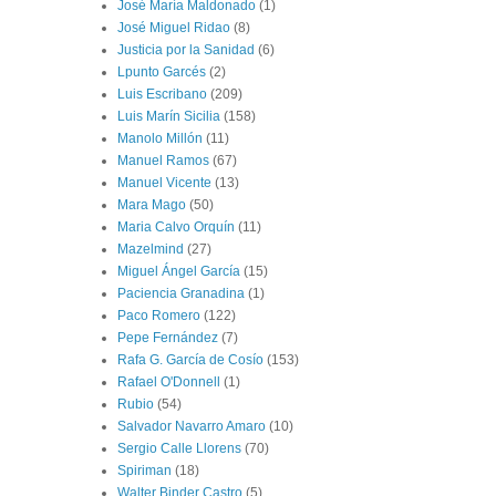
José María Maldonado
(1)
José Miguel Ridao
(8)
Justicia por la Sanidad
(6)
Lpunto Garcés
(2)
Luis Escribano
(209)
Luis Marín Sicilia
(158)
Manolo Millón
(11)
Manuel Ramos
(67)
Manuel Vicente
(13)
Mara Mago
(50)
Maria Calvo Orquín
(11)
Mazelmind
(27)
Miguel Ángel García
(15)
Paciencia Granadina
(1)
Paco Romero
(122)
Pepe Fernández
(7)
Rafa G. García de Cosío
(153)
Rafael O'Donnell
(1)
Rubio
(54)
Salvador Navarro Amaro
(10)
Sergio Calle Llorens
(70)
Spiriman
(18)
Walter Binder Castro
(5)