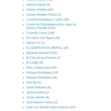
Antonio Nadal
(5)
Antonio Robles
(33)
Aurelio Nogues Chulia
(1)
Carolina Rodríguez-Cariño
(16)
Conde de Villamediana Don Juan de
Tassis y Peralta
(141)
Cornelia Cinna
(138)
De copas con Higea
(34)
Demos TV
(1)
EL DEMÓCRATA LIBERAL
(18)
Eduardo Maestre
(142)
El Club de los Viernes
(2)
El Cortijo
(9)
Enric Cabecerans
(16)
Enrique Rodríguez
(14)
Federico Relimpio
(33)
Fran Bo
(2)
Javier Palmero
(4)
Jesús Andrés
(1)
Jonás Gámez
(4)
José Antonio Peña
(12)
José Luis Roldán (Max Estrella)
(24)