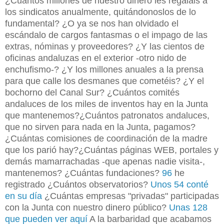
¿Cuántos millones de nuestro dinero les regaláis a
los sindicatos anualmente, quitándonoslos de lo
fundamental? ¿O ya se nos han olvidado el
escándalo de cargos fantasmas o el impago de las
extras, nóminas y proveedores? ¿Y las cientos de
oficinas andaluzas en el exterior -otro nido de
enchufismo-? ¿Y los millones anuales a la prensa
para que calle los desmanes que cometéis? ¿Y el
bochorno del Canal Sur? ¿Cuántos comités
andaluces de los miles de inventos hay en la Junta
que mantenemos?¿Cuántos patronatos andaluces,
que no sirven para nada en la Junta, pagamos?
¿Cuántas comisiones de coordinación de la madre
que los parió hay?¿Cuántas páginas WEB, portales y
demás mamarrachadas -que apenas nadie visita-,
mantenemos? ¿Cuántas fundaciones?
96
he
registrado ¿Cuántos observatorios?
Unos 54 conté
en su día
¿Cuántas empresas "privadas" participadas
con la Junta con nuestro dinero público?
Unas 128
que
pueden ver aquí
A la barbaridad que acabamos