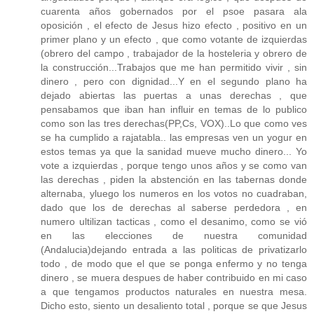
cuarenta años gobernados por el psoe pasara ala
oposición , el efecto de Jesus hizo efecto , positivo en un
primer plano y un efecto , que como votante de izquierdas
(obrero del campo , trabajador de la hosteleria y obrero de
la construcción...Trabajos que me han permitido vivir , sin
dinero , pero con dignidad...Y en el segundo plano ha
dejado abiertas las puertas a unas derechas , que
pensabamos que iban han influir en temas de lo publico
como son las tres derechas(PP,Cs, VOX)..Lo que como ves
se ha cumplido a rajatabla.. las empresas ven un yogur en
estos temas ya que la sanidad mueve mucho dinero... Yo
vote a izquierdas , porque tengo unos años y se como van
las derechas , piden la abstención en las tabernas donde
alternaba, yluego los numeros en los votos no cuadraban,
dado que los de derechas al saberse perdedora , en
numero ultilizan tacticas , como el desanimo, como se vió
en las elecciones de nuestra comunidad
(Andalucia)dejando entrada a las politicas de privatizarlo
todo , de modo que el que se ponga enfermo y no tenga
dinero , se muera despues de haber contribuido en mi caso
a que tengamos productos naturales en nuestra mesa.
Dicho esto, siento un desaliento total , porque se que Jesus