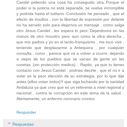
Candel pidiendo una cosa ha conseguido otra..Porque el
poder si la justicia no está separada, se vuelve inrrompible
y podrida hasta el tuétano..Conclusión he pensado , que el
efecto de insultos , con la libertad de expresión por delante
no ha servido solo para dejarnos un mensaje , como salga
otro Jesus Candel , les espera lo peor..Dejandonos en las
manos de otro moustro peor aun como la ultra derecha ,
que mis padres y yo en el tardo-franquismo , me toco vivir ,
teniendo que desplazarme a Antequera , por cualquier
consulta , como , parece que va a volver a ocurrir, dejando
a viejos de los pueblos que se vacian de gente en las
cunetas..(sin protección medica)... Repito, ya que tu tienes
contacto con Jesus Candel , podrias decirle , que el no ir a
votar es la peor elección de su extrategia, por lo que dije
antes (ellos votan todos)Y que siga luchando por la sanidad
Andaluza ya que creo que es un referente a nivel regional y
nacional , contra la corrupción en este tema de la salud...
Atentamente, un enfermo coronario cronico.
Responder
Respuestas