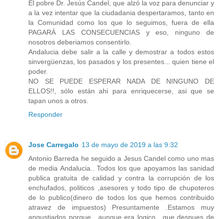
El pobre Dr. Jesús Candel, que alzó la voz para denunciar y
a la vez intentar que la ciudadania despertaramos, tanto en
la Comunidad como los que lo seguimos, fuera de ella
PAGARÁ LAS CONSECUENCIAS y eso, ninguno de
nosotros deberiamos consentirlo.
Andalucia debe salir a la calle y demostrar a todos estos
sinvergüenzas, los pasados y los presentes... quien tiene el
poder.
NO SE PUEDE ESPERAR NADA DE NINGUNO DE
ELLOS!!, sólo están ahi para enriquecerse, asi que se
tapan unos a otros.
Responder
Jose Carregalo
13 de mayo de 2019 a las 9:32
Antonio Barreda he seguido a Jesus Candel como uno mas
de media Andalucia.. Todos los que apoyamos las sanidad
publica gratuita de calidad y contra la corrupción de los
enchufados, politicos ,asesores y todo tipo de chupoteros
de lo publico(dinero de todos los que hemos contribuido
atravez de impuestos) Presuntamente .Estamos muy
angustiados porque , aunque era logico , que despues de