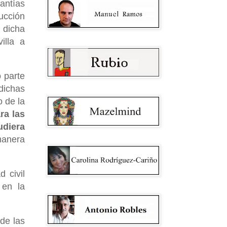
antías
ucción
 dicha
illa a
 parte
dichas
o de la
ra las
udiera
manera
 civil
 en la
de las