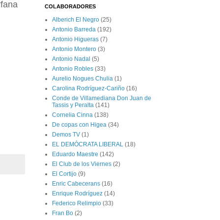
rfana
COLABORADORES
Alberich El Negro
(25)
Antonio Barreda
(192)
Antonio Higueras
(7)
Antonio Montero
(3)
Antonio Nadal
(5)
Antonio Robles
(33)
Aurelio Nogues Chulia
(1)
Carolina Rodríguez-Cariño
(16)
Conde de Villamediana Don Juan de
Tassis y Peralta
(141)
Cornelia Cinna
(138)
De copas con Higea
(34)
Demos TV
(1)
EL DEMÓCRATA LIBERAL
(18)
Eduardo Maestre
(142)
El Club de los Viernes
(2)
El Cortijo
(9)
Enric Cabecerans
(16)
Enrique Rodríguez
(14)
Federico Relimpio
(33)
Fran Bo
(2)