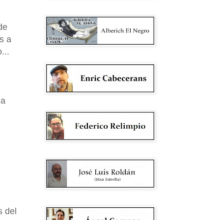
de
s a
...
 a
s del