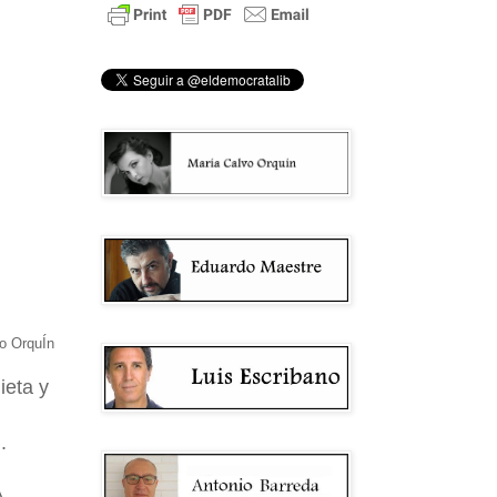
o OrquÍn
ieta y
.