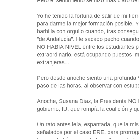
Pero el sentimiento se hizo más claro d
Yo he tenido la fortuna de salir de mi tie
para darme la mejor formación posible. Y
barbilla con orgullo cuando, tras conse
"de Andalucía". He sacado pecho cuando 
NO HABÍA NIVEL entre los estudiantes pe
extraordinario, está ocupando puestos i
extranjeras...
Pero desde anoche siento una profunda
paso de las horas, al observar con estup
Anoche, Susana Díaz, la Presidenta NO 
gobierno, IU, que rompía la coalición y 
Un rato antes leía, espantada, que la m
señalados por el caso ERE, para prorroga