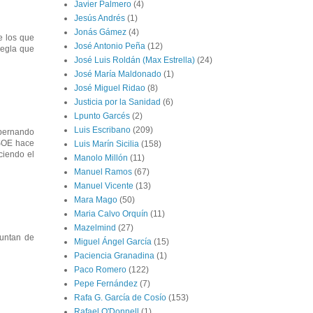
Javier Palmero
(4)
Jesús Andrés
(1)
Jonás Gámez
(4)
e los que
José Antonio Peña
(12)
Regla que
José Luis Roldán (Max Estrella)
(24)
José María Maldonado
(1)
José Miguel Ridao
(8)
Justicia por la Sanidad
(6)
Lpunto Garcés
(2)
Luis Escribano
(209)
obernando
PSOE hace
Luis Marín Sicilia
(158)
ciendo el
Manolo Millón
(11)
Manuel Ramos
(67)
Manuel Vicente
(13)
Mara Mago
(50)
Maria Calvo Orquín
(11)
Mazelmind
(27)
guntan de
Miguel Ángel García
(15)
Paciencia Granadina
(1)
Paco Romero
(122)
Pepe Fernández
(7)
Rafa G. García de Cosío
(153)
Rafael O'Donnell
(1)