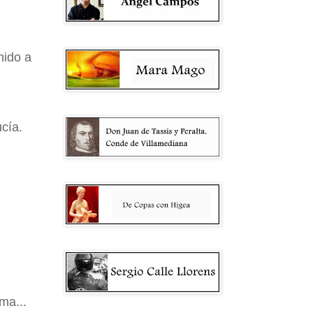
nido a
ucía.
ma...