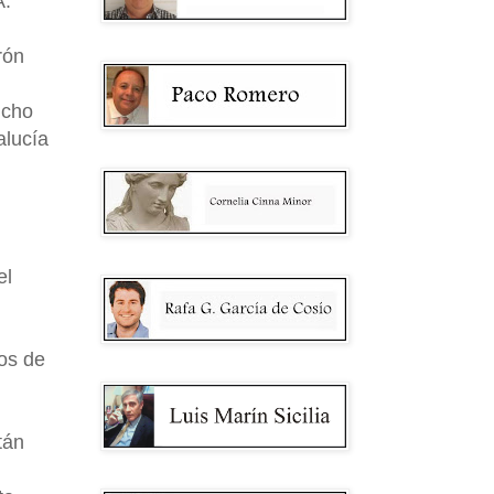
A.
rón
icho
alucía
el
os de
tán