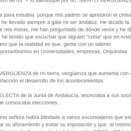
entro de mí. Y lo identifiqué por fin: SIENTO VERGÜENZ
rra para estudiar, porque mis padres se apretaron el cintu
 he llevado siempre a gala mi ser andaluz. He alzado la
guir mis metas, me han preguntado de dónde venía y he d
he tenido que escuchar que alguien "creía" que en And
ro que la realidad es que, gente con un talento
mportantísimos en Universidades, empresas, Orquestas
 VERGÜENZA de mi tierra, vergüenza que aumenta con 
efacción el desarrollo de los acontecimientos.
ELECTA de la Junta de Andalucía, anunciaba a sus soci
que convocaba elecciones...
isma señora había blindado a varios exconsejeros que es
r su aforamiento y evitar su imputación y que, al mismo