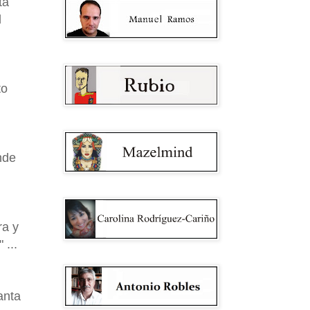
ta
d
to
nde
ra y
 ...
anta