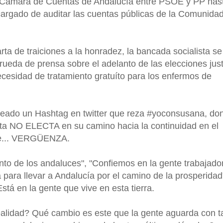
 la Cámara de Cuentas de Andalucía entre PSOE y PP has
argado de auditar las cuentas públicas de la Comunida
ta de traiciones a la honradez, la bancada socialista se
 rueda de prensa sobre el adelanto de las elecciones jus
ecesidad de tratamiento gratuíto para los enfermos de
creado un Hashtag en twitter que reza #yoconsusana, do
nta NO ELECTA en su camino hacia la continuidad en el
me... VERGÜENZA.
nto de los andaluces", "Confiemos en la gente trabajado
para llevar a Andalucía por el camino de la prosperidad"
 Está en la gente que vive en esta tierra.
ealidad? Qué cambio es este que la gente aguarda con t