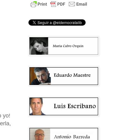
o yo!
erla,