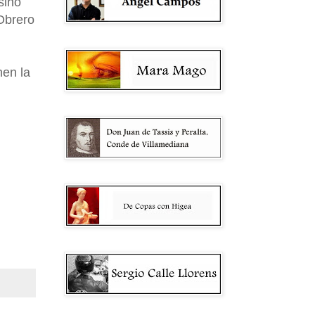
sino
 Obrero
nen la