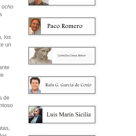
y ocho
s
, los
te un
ante
de
s de
antoso
utas,
los