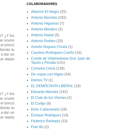
COLABORADORES
Alberich El Negro
(25)
Antonio Barreda
(192)
Antonio Higueras
(7)
Antonio Montero
(3)
Antonio Nadal
(5)
s? ¿Y los
ue ocurre
Antonio Robles
(33)
el único)
Aurelio Nogues Chulia
(1)
tiendo tu
Carolina Rodríguez-Cariño
(16)
 a dar un
Conde de Villamediana Don Juan de
que sepas
Tassis y Peralta
(141)
Cornelia Cinna
(138)
De copas con Higea
(34)
Demos TV
(1)
EL DEMÓCRATA LIBERAL
(18)
Eduardo Maestre
(142)
s? ¿Y los
El Club de los Viernes
(2)
ue ocurre
el único)
El Cortijo
(9)
tiendo tu
Enric Cabecerans
(16)
 a dar un
Enrique Rodríguez
(14)
que sepas
Federico Relimpio
(33)
Fran Bo
(2)