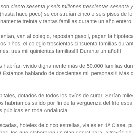
, son
ciento sesenta y seis millones trescientas sesenta 
(hasta hace poco) se construían cinco o seis pisos de lo
namente treinta y tantas familias durante un año entero.
entan, van al colegio, repostan gasoil, pagan la hipoteca
 los niños, el colegio trescientas cincuenta familias duran
nes, tres mil quinientas familias!!! Durante un año!!!
os habrían vivido dignamente más de 50.000 familias dur
s!!! Estamos hablando de doscientas mil personas!!! Más 
itales, dotados de todos los avíos de curar. Serían mile
 habríamos salido por fin de la vergüenza del frío esp
s públicas en toda Andalucía.
adas, hoteles de cinco estrellas, viajes en 1ª Clase, p
ños, los que elaboraron un plan genial para, a través de 