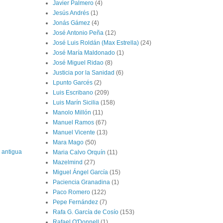
Javier Palmero
(4)
Jesús Andrés
(1)
Jonás Gámez
(4)
José Antonio Peña
(12)
José Luis Roldán (Max Estrella)
(24)
José María Maldonado
(1)
José Miguel Ridao
(8)
Justicia por la Sanidad
(6)
Lpunto Garcés
(2)
Luis Escribano
(209)
Luis Marín Sicilia
(158)
Manolo Millón
(11)
Manuel Ramos
(67)
Manuel Vicente
(13)
Mara Mago
(50)
 antigua
Maria Calvo Orquín
(11)
Mazelmind
(27)
Miguel Ángel García
(15)
Paciencia Granadina
(1)
Paco Romero
(122)
Pepe Fernández
(7)
Rafa G. García de Cosío
(153)
Rafael O'Donnell
(1)