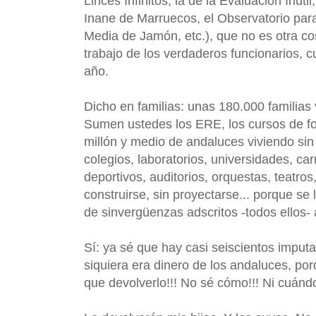
Linces Infinitos, la de la Evaluación Inúti
Inane de Marruecos, el Observatorio para
Media de Jamón, etc.), que no es otra cosa
trabajo de los verdaderos funcionarios, 
año.
Dicho en familias: unas 180.000 familia
Sumen ustedes los ERE, los cursos de for
millón y medio de andaluces viviendo si
colegios, laboratorios, universidades, car
deportivos, auditorios, orquestas, teatro
construirse, sin proyectarse... porque s
de sinvergüenzas adscritos -todos ellos- a
Sí: ya sé que hay casi seiscientos imputa
siquiera era dinero de los andaluces, po
que devolverlo!!! No sé cómo!!! Ni cuándo