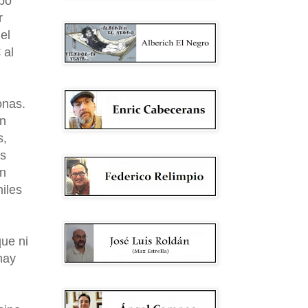
obo
r
el
 al
onas.
un
s,
os
in
iles
que ni
hay