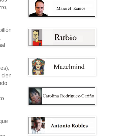
rro,
illón
,
nal
es),
 cien
ndo
to
 que