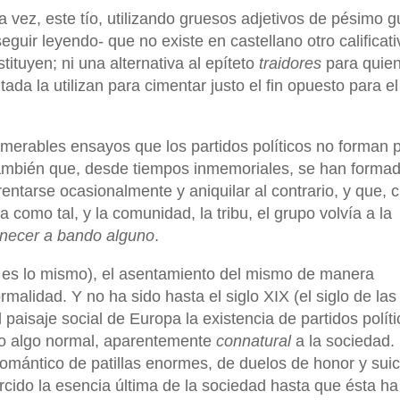
ra vez, este tío, utilizando gruesos adjetivos de pésimo gu
uir leyendo- que no existe en castellano otro calificati
ituyen; ni una alternativa al epíteto
traidores
para quien
ada la utilizan para cimentar justo el fin opuesto para e
merables ensayos que los partidos políticos no forman p
también que, desde tiempos inmemoriales, se han forma
ntarse ocasionalmente y aniquilar al contrario, y que,
omo tal, y la comunidad, la tribu, el grupo volvía a la
enecer a bando alguno
.
: es lo mismo), el asentamiento del mismo de manera
malidad. Y no ha sido hasta el siglo XIX (el siglo de las
 paisaje social de Europa la existencia de partidos polít
mo algo normal, aparentemente
connatural
a la sociedad.
 romántico de patillas enormes, de duelos de honor y suic
rcido la esencia última de la sociedad hasta que ésta ha