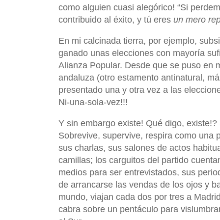
como alguien cuasi alegórico! “Si perde
contribuido al éxito, y tú eres
un mero re
En mi calcinada tierra, por ejemplo, sub
ganado unas elecciones con mayoría sufi
Alianza Popular. Desde que se puso en 
andaluza (otro estamento antinatural, má
presentado una y otra vez a las eleccion
Ni-una-sola-vez!!!
Y sin embargo existe! Qué digo, existe!?
Sobrevive, supervive, respira como una p
sus charlas, sus salones de actos habitu
camillas; los carguitos del partido cuent
medios para ser entrevistados, sus peri
de arrancarse las vendas de los ojos y baj
mundo, viajan cada dos por tres a Madrid
cabra sobre un pentáculo para vislumbrar