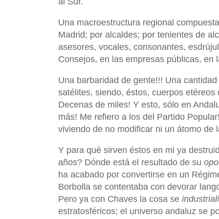
al Sur.
Una macroestructura regional compuesta 
Madrid; por alcaldes; por tenientes de alc
asesores, vocales, consonantes, esdrújul
Consejos, en las empresas públicas, en l
Una barbaridad de gente!!! Una cantidad 
satélites, siendo, éstos, cuerpos etéreos 
Decenas de miles! Y esto, sólo en Andalu
más! Me refiero a los del Partido Popula
viviendo de no modificar ni un átomo de l
Y para qué sirven éstos en mi ya destrui
años? Dónde está el resultado de su
opo
ha acabado por convertirse en un Régime
Borbolla se contentaba con devorar langost
Pero ya con Chaves la cosa se
industrial
estratosféricos; el universo andaluz se 