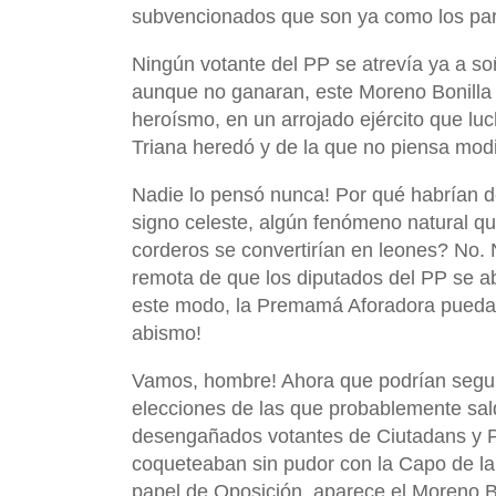
subvencionados que son ya como los pará
Ningún votante del PP se atrevía ya a soñ
aunque no ganaran, este Moreno Bonilla y
heroísmo, en un arrojado ejército que luch
Triana heredó y de la que no piensa modif
Nadie lo pensó nunca! Por qué habrían de
signo celeste, algún fenómeno natural qu
corderos se convertirían en leones? No. 
remota de que los diputados del PP se 
este modo, la Premamá Aforadora pueda 
abismo!
Vamos, hombre! Ahora que podrían segui
elecciones de las que probablemente sald
desengañados votantes de Ciutadans y 
coqueteaban sin pudor con la Capo de la M
papel de Oposición, aparece el Moreno B