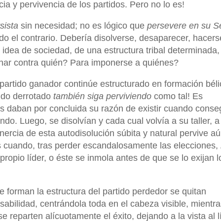
cia y pervivencia de los partidos. Pero no lo es!
sista
sin necesidad; no es lógico que
persevere en su S
do el contrario. Debería disolverse, desaparecer, hacers
dea de sociedad, de una estructura tribal determinada,
har contra quién? Para imponerse a quiénes?
artido ganador continúe estructurado en formación béli
ido derrotado
también siga perviviendo
como tal! Es
os daban por concluida su razón de existir cuando conse
do. Luego, se disolvían y cada cual volvía a su taller, a
inercia de esta autodisolución súbita y natural pervive a
os cuando, tras perder escandalosamente las elecciones,
ropio líder, o éste se inmola antes de que se lo exijan l
forman la estructura del partido perdedor se quitan
bilidad, centrándola toda en el cabeza visible, mientr
 reparten alícuotamente el éxito, dejando a la vista al l