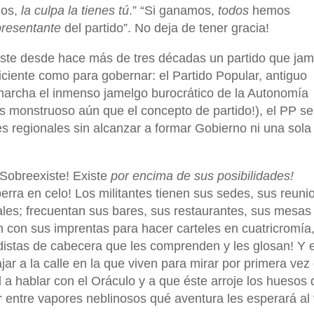
mos,
la culpa la tienes tú
.” “Si ganamos,
todos
hemos
presentante
del partido”. No deja de tener gracia!
siste desde hace más de tres décadas un partido que ja
ciente como para gobernar: el Partido Popular, antiguo
marcha el inmenso jamelgo burocrático de la Autonomía
s monstruoso aún que el concepto de partido!), el PP se
es regionales sin alcanzar a formar Gobierno ni una sola
 Sobreexiste! Existe
por encima de sus posibilidades!
erra en celo! Los militantes tienen sus sedes, sus reuni
ales; frecuentan sus bares, sus restaurantes, sus mesas
an con sus imprentas para hacer carteles en cuatricromía
odistas de cabecera que les comprenden y les glosan! Y 
ar a la calle en la que viven para mirar por primera vez 
 a hablar con el Oráculo y a que éste arroje los huesos 
 entre vapores neblinosos qué aventura les esperará al 