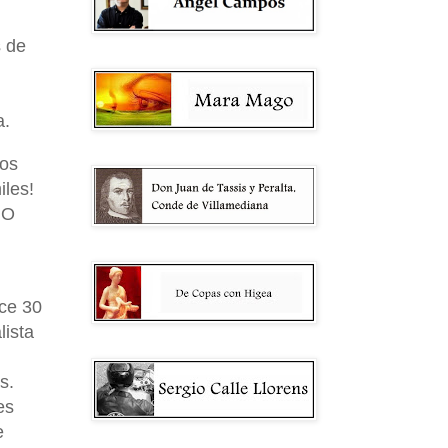
s de
a.
ros
iles!
 O
ce 30
ista
s.
es
e