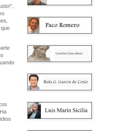
sto!”,
vo
es,
l que
arte
do
 cuando
icos
 Ha
idios