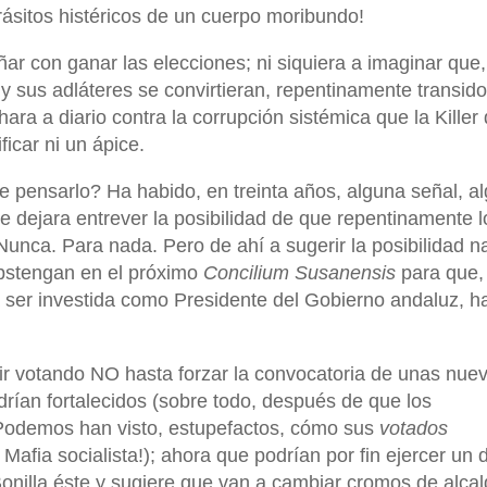
sitos histéricos de un cuerpo moribundo!
ar con ganar las elecciones; ni siquiera a imaginar que,
 sus adláteres se convirtieran, repentinamente transid
ara a diario contra la corrupción sistémica que la Killer
icar ni un ápice.
 pensarlo? Ha habido, en treinta años, alguna señal, a
e dejara entrever la posibilidad de que repentinamente l
Nunca. Para nada. Pero de ahí a sugerir la posibilidad n
abstengan en el próximo
Concilium Susanensis
para que,
ser investida como Presidente del Gobierno andaluz, h
r votando NO hasta forzar la convocatoria de unas nue
rían fortalecidos (sobre todo, después de que los
Podemos han visto, estupefactos, cómo sus
votados
afia socialista!); ahora que podrían por fin ejercer un 
onilla éste y sugiere que van a cambiar cromos de alcal