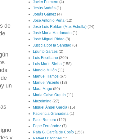
Javier Palmero
(4)
Jesús Andrés
(1)
Jonás Gámez
(4)
José Antonio Peña
(12)
os de
José Luis Roldán (Max Estrella)
(24)
 de
José María Maldonado
(1)
José Miguel Ridao
(8)
Justicia por la Sanidad
(6)
Lpunto Garcés
(2)
lgún
Luis Escribano
(209)
os
Luis Marín Sicilia
(158)
ada
Manolo Millón
(11)
Manuel Ramos
(67)
 de
Manuel Vicente
(13)
ay un
Mara Mago
(50)
Maria Calvo Orquín
(11)
Mazelmind
(27)
vas
Miguel Ángel García
(15)
Paciencia Granadina
(1)
Paco Romero
(122)
Pepe Fernández
(7)
digno
Rafa G. García de Cosío
(153)
des y
Rafael O'Donnell
(1)