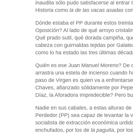
inaudita sólo pudo satisfacerse al entra
Historia como
la de las vacas asadas
con
Dónde estaba el PP durante estos treint
Oposición? Al lado de qué arroyo cristal
Qué prado sutil, qué dorada campiña, q
cabeza con guirnaldas tejidas por Galate
como lo ha estado las tres últimas déca
Quién es ese Juan Manuel Moreno? De 
arrastra una estela de incienso cuando 
paso de Virgen es quien va a enfrentar
Chaves, afianzado sólidamente por Pepe
Díaz, la Aforadora Impredecible? Pero b
Nadie en sus cabales, a estas alturas de 
Perdedor (PP) sea capaz de levantar la v
socialista de extracción económica urdida
enchufados, por los de
la paguita
, por lo