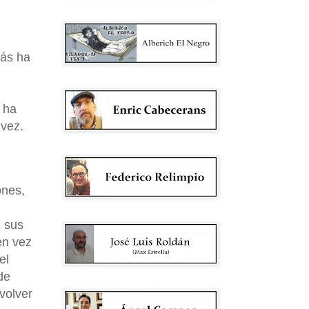
más ha
 ha
 vez.
ones,
, sus
en vez
el
de
volver