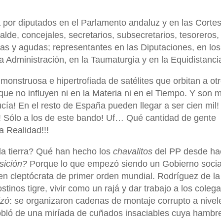
por diputados en el Parlamento andaluz y en las Corte
alde, concejales, secretarios, subsecretarios, tesoreros,
as y agudas; representantes en las Diputaciones, en los
a Administración, en la Taumaturgia y en la Equidistanci
monstruosa e hipertrofiada de satélites que orbitan a ot
que no influyen ni en la Materia ni en el Tiempo. Y son m
cía! En el resto de España pueden llegar a ser cien mil!
r! Sólo a los de este bando! Uf… Qué cantidad de gente
a Realidad!!!
da tierra? Qué han hecho los
chavalitos
del PP desde ha
sición?
Porque lo que empezó siendo un Gobierno social
n cleptócrata de primer orden mundial. Rodríguez de la
inos tigre, vivir como un rajá y dar trabajo a los colega
izó
: se organizaron cadenas de montaje corrupto a nivel
pobló de una miríada de cuñados insaciables cuya hambr