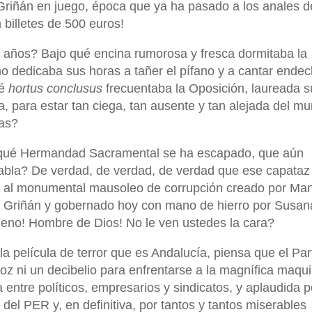
r Griñán en juego, época que ya ha pasado a los anales d
 billetes de 500 euros!
a años? Bajo qué encina rumorosa y fresca dormitaba la
ino dedicaba sus horas a tañer el pífano y a cantar ende
ué
hortus conclusus
frecuentaba la Oposición, laureada s
a, para estar tan ciega, tan ausente y tan alejada del m
das?
qué Hermandad Sacramental se ha escapado, que aún
habla? De verdad, de verdad, de verdad que ese capataz
se al monumental mausoleo de corrupción creado por Ma
 Griñán y gobernado hoy con mano de hierro por Susan
ueno! Hombre de Dios! No le ven ustedes la cara?
la película de terror que es Andalucía, piensa que el Par
oz ni un decibelio para enfrentarse a la magnífica maqui
 entre políticos, empresarios y sindicatos, y aplaudida p
s del PER y, en definitiva, por tantos y tantos miserables