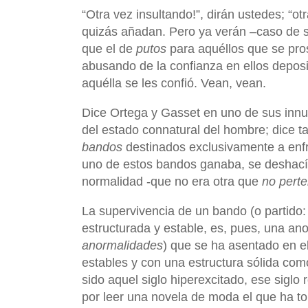
“Otra vez insultando!”, dirán ustedes; “ot
quizás añadan. Pero ya verán –caso de seg
que el de
putos
para aquéllos que se prost
abusando de la confianza en ellos deposit
aquélla se les confió. Vean, vean.
Dice Ortega y Gasset en uno de sus innu
del estado connatural del hombre; dice 
bandos
destinados exclusivamente a enfre
uno de estos bandos ganaba, se deshacía c
normalidad -que no era otra que
no pert
La supervivencia de un bando (o partido
estructurada y estable, es, pues, una anor
anormalidades
) que se ha asentado en el
estables y con una estructura sólida co
sido aquel siglo hiperexcitado, ese siglo
por leer una novela de moda el que ha to