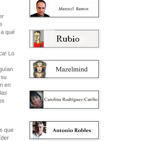
er
e
 a qué
ca! Lo
guían
 su
ún en
las
os
as que
íder