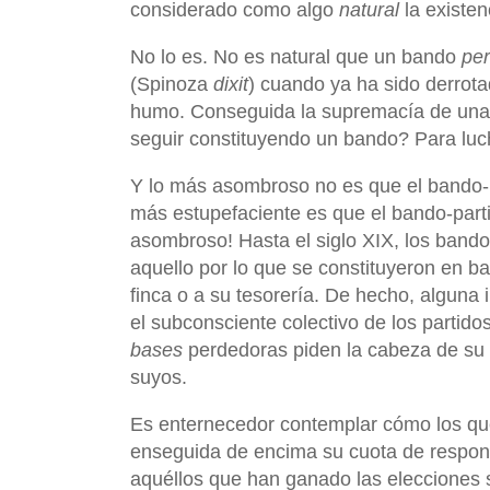
considerado como algo
natural
la existen
No lo es. No es natural que un bando
per
(Spinoza
dixit
) cuando ya ha sido derrota
humo. Conseguida la supremacía de una i
seguir constituyendo un bando? Para luc
Y lo más asombroso no es que el bando-p
más estupefaciente es que el bando-part
asombroso! Hasta el siglo XIX, los band
aquello por lo que se constituyeron en ban
finca o a su tesorería. De hecho, alguna 
el subconsciente colectivo de los partid
bases
perdedoras piden la cabeza de su p
suyos.
Es enternecedor contemplar cómo los que 
enseguida de encima su cuota de responsa
aquéllos que han ganado las elecciones se