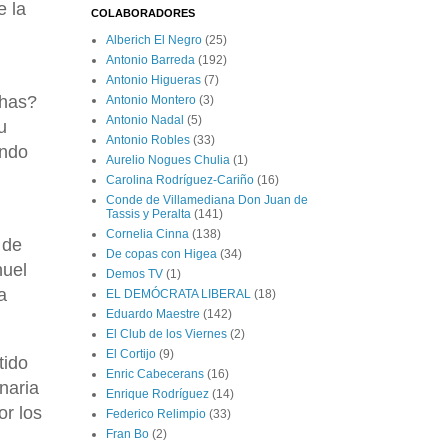
e la
COLABORADORES
Alberich El Negro
(25)
Antonio Barreda
(192)
Antonio Higueras
(7)
chas?
Antonio Montero
(3)
Antonio Nadal
(5)
u
Antonio Robles
(33)
undo
Aurelio Nogues Chulia
(1)
Carolina Rodríguez-Cariño
(16)
Conde de Villamediana Don Juan de
Tassis y Peralta
(141)
Cornelia Cinna
(138)
 de
De copas con Higea
(34)
nuel
Demos TV
(1)
a
EL DEMÓCRATA LIBERAL
(18)
Eduardo Maestre
(142)
El Club de los Viernes
(2)
El Cortijo
(9)
tido
Enric Cabecerans
(16)
naria
Enrique Rodríguez
(14)
or los
Federico Relimpio
(33)
Fran Bo
(2)