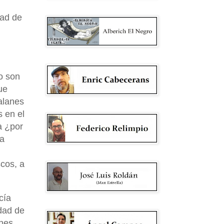
tad de
o son
ue
alanes
s en el
a ¿por
 a
cos, a
cía
idad de
ones