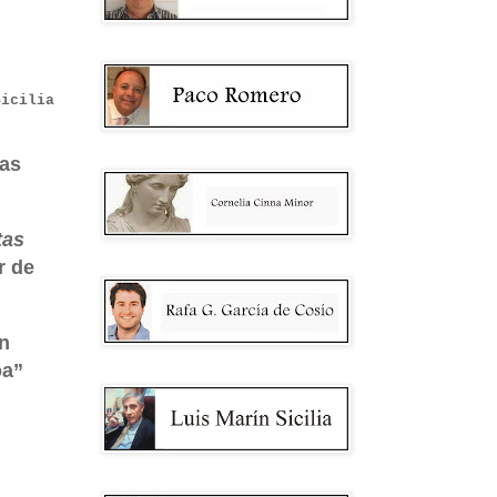
Sicilia
cas
tas
r de
on
oa”