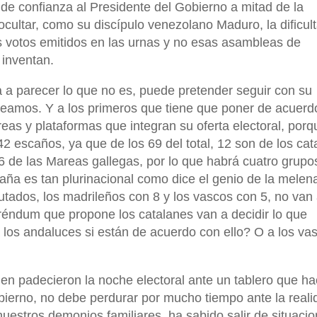
 de confianza al Presidente del Gobierno a mitad de la
ocultar, como su discípulo venezolano Maduro, la dificul
s votos emitidos en las urnas y no esas asambleas de
 inventan.
 a parecer lo que no es, puede pretender seguir con su
reamos. Y a los primeros que tiene que poner de acuerd
s y plataformas que integran su oferta electoral, porq
 escaños, ya que de los 69 del total, 12 son de los cat
6 de las Mareas gallegas, por lo que habrá cuatro grupo
paña es tan plurinacional como dice el genio de la melen
tados, los madrileños con 8 y los vascos con 5, no van
eréndum que propone los catalanes van a decidir lo que
los andaluces si están de acuerdo con ello? O a los vas
en padecieron la noche electoral ante un tablero que ha
obierno, no debe perdurar por mucho tiempo ante la real
nuestros demonios familiares, ha sabido salir de situaci