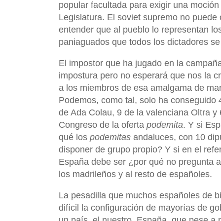
popular facultada para exigir una moción
Legislatura. El soviet supremo no puede 
entender que al pueblo lo representan lo
paniaguados que todos los dictadores se
El impostor que ha jugado en la campaña
impostura pero no esperará que nos la c
a los miembros de esa amalgama de marea
Podemos, como tal, solo ha conseguido 42
de Ada Colau, 9 de la valenciana Oltra y 
Congreso de la oferta
podemita
. Y si Es
qué los
podemitas
andaluces, con 10 dipu
disponer de grupo propio? Y si en el ref
España debe ser ¿por qué no pregunta a 
los madrileños y al resto de españoles.
La pesadilla que muchos españoles de bi
difícil la configuración de mayorías de g
un país, el nuestro, España, que pese a 