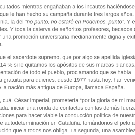
ocultados mientras engañaban a los incautos haciéndose
 que le han hecho su campaña durante tres largos años.
nia, la del
“no punto, no estaré en Podemos, punto”
. Y e
les. Y toda la caterva de señoritos profesores, becados
 una promoción universitaria medianamente digna y exi
n.
ue el sacerdote supremo, que por algo se apellida Iglesi
14 % si le quitamos los apósitos de sus marcas blancas
sentación de todo el pueblo, proclamando que se había
a gratuita para quienes, desde 1977 hasta hoy, han ven
e la nación más antigua de Europa, llamada España.
, cuál César imperial, prometería “por la gloria de mi ma
zada, iniciar una ronda de contactos con las demás fuerz
ciones para hacer viable la conducción política de nuest
 de autodeterminación en Cataluña, tomándonos el pelo a
tución que a todos nos obliga. La segunda, una asamble