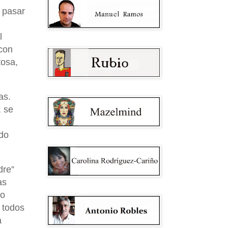
 pasar
l
 con
tosa,
as.
, se
ido
dre”
as
ro
 todos
a