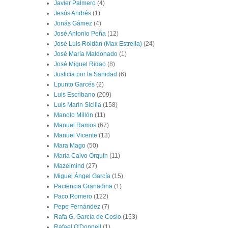
Javier Palmero
(4)
Jesús Andrés
(1)
Jonás Gámez
(4)
José Antonio Peña
(12)
José Luis Roldán (Max Estrella)
(24)
José María Maldonado
(1)
José Miguel Ridao
(8)
Justicia por la Sanidad
(6)
Lpunto Garcés
(2)
Luis Escribano
(209)
Luis Marín Sicilia
(158)
Manolo Millón
(11)
Manuel Ramos
(67)
Manuel Vicente
(13)
Mara Mago
(50)
Maria Calvo Orquín
(11)
Mazelmind
(27)
Miguel Ángel García
(15)
Paciencia Granadina
(1)
Paco Romero
(122)
Pepe Fernández
(7)
Rafa G. García de Cosío
(153)
Rafael O'Donnell
(1)