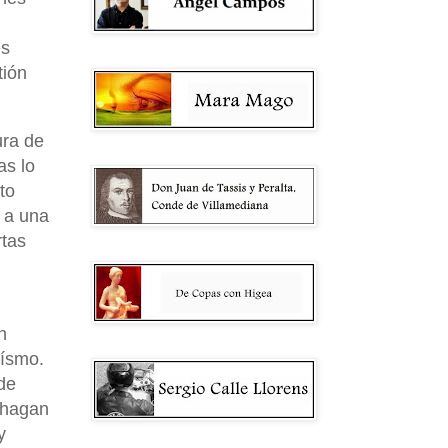
es
tión
ura de
as lo
to
 a una
rtas
n
oísmo.
de
, hagan
y