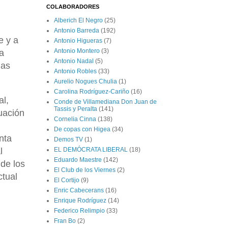
COLABORADORES
Alberich El Negro
(25)
Antonio Barreda
(192)
e y a
Antonio Higueras
(7)
Antonio Montero
(3)
la
Antonio Nadal
(5)
das
Antonio Robles
(33)
Aurelio Nogues Chulia
(1)
Carolina Rodríguez-Cariño
(16)
al,
Conde de Villamediana Don Juan de
Tassis y Peralta
(141)
tuación
Cornelia Cinna
(138)
De copas con Higea
(34)
nta
Demos TV
(1)
l
EL DEMÓCRATA LIBERAL
(18)
Eduardo Maestre
(142)
de los
El Club de los Viernes
(2)
ctual
El Cortijo
(9)
Enric Cabecerans
(16)
Enrique Rodríguez
(14)
Federico Relimpio
(33)
Fran Bo
(2)