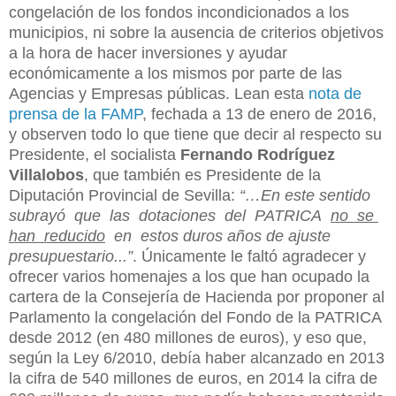
congelación de los fondos incondicionados a los
municipios, ni sobre la ausencia de criterios objetivos
a la hora de hacer inversiones y ayudar
económicamente a los mismos por parte de las
Agencias y Empresas públicas. Lean esta
nota de
prensa de la FAMP
, fechada a 13 de enero de 2016,
y observen todo lo que tiene que decir al respecto su
Presidente, el socialista
Fernando Rodríguez
Villalobos
, que también es Presidente de la
Diputación Provincial de Sevilla:
“…En este sentido
subrayó
que
las
dotaciones
del
PATRICA
no
se
han
reducido
en
estos duros años de ajuste
presupuestario...”
. Únicamente le faltó agradecer y
ofrecer varios homenajes a los que han ocupado la
cartera de la Consejería de Hacienda por proponer al
Parlamento la congelación del Fondo de la PATRICA
desde 2012 (en 480 millones de euros), y eso que,
según la Ley 6/2010, debía haber alcanzado en 2013
la cifra de 540 millones de euros, en 2014 la cifra de