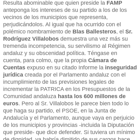
Resulta abominable que quien preside la
FAMP
anteponga los intereses de su partido a los de los
vecinos de los municipios que representa,
perjudicándolos. Al igual que ha ocurrido con el
polémico nombramiento de
Blas Ballesteros
, el
Sr.
Rodríguez Villalobos
demuestra una vez más su
tremenda incompetencia, su servilismo al Régimen
andaluz y su obscenidad política. Téngase en
cuenta, para colmo, que la propia
Cámara de
Cuentas
expuso en su citado Informe la
inseguridad
jurídica
creada por el Parlamento andaluz con el
incumplimiento de las previsiones legales de
incrementar la PATRICA en los Presupuestos de la
Comunidad andaluza
hasta los 600 millones de
euros
. Pero al Sr. Villalobos le parece bien todo lo
que haga su partido, el PSOE, en la Junta de
Andalucía y el Parlamento, aunque vaya en perjuicio
de los municipios y provincias -incluida la Diputación
que preside- que dice defender. Si tuviera un mínimo
de dignidad, ya habría dimitido de sus cargos hace