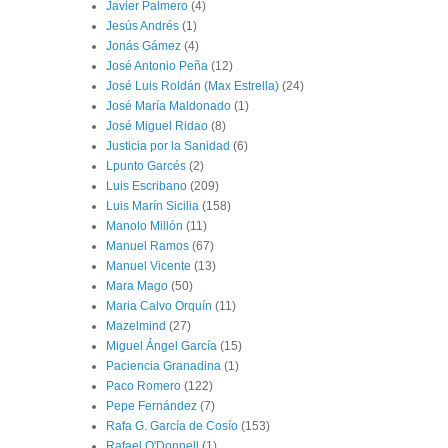
Javier Palmero
(4)
Jesús Andrés
(1)
Jonás Gámez
(4)
José Antonio Peña
(12)
José Luis Roldán (Max Estrella)
(24)
José María Maldonado
(1)
José Miguel Ridao
(8)
Justicia por la Sanidad
(6)
Lpunto Garcés
(2)
Luis Escribano
(209)
Luis Marín Sicilia
(158)
Manolo Millón
(11)
Manuel Ramos
(67)
Manuel Vicente
(13)
Mara Mago
(50)
Maria Calvo Orquín
(11)
Mazelmind
(27)
Miguel Ángel García
(15)
Paciencia Granadina
(1)
Paco Romero
(122)
Pepe Fernández
(7)
Rafa G. García de Cosío
(153)
Rafael O'Donnell
(1)