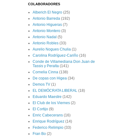
COLABORADORES
Alberich El Negro
(25)
Antonio Barreda
(192)
Antonio Higueras
(7)
Antonio Montero
(3)
Antonio Nadal
(5)
Antonio Robles
(33)
Aurelio Nogues Chulia
(1)
Carolina Rodríguez-Cariño
(16)
Conde de Villamediana Don Juan de
Tassis y Peralta
(141)
Cornelia Cinna
(138)
De copas con Higea
(34)
Demos TV
(1)
EL DEMÓCRATA LIBERAL
(18)
Eduardo Maestre
(142)
El Club de los Viernes
(2)
El Cortijo
(9)
Enric Cabecerans
(16)
Enrique Rodríguez
(14)
Federico Relimpio
(33)
Fran Bo
(2)