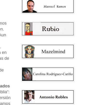
amos
en.
 Aun
,
n en
as de
de
tados
blia”:
ersión
stamos