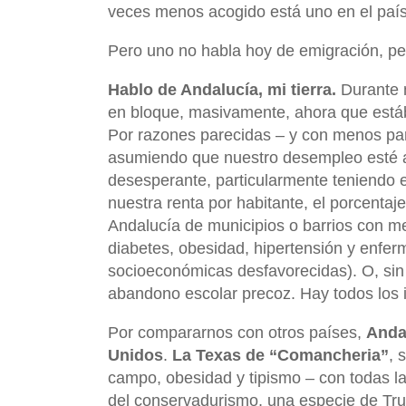
veces menos acogido está uno en el país
Pero uno no habla hoy de emigración, pese
Hablo de Andalucía, mi tierra.
Durante 
en bloque, masivamente, ahora que est
Por razones parecidas – y con menos paro
asumiendo que nuestro desempleo esté am
desesperante, particularmente teniendo e
nuestra renta por habitante, el porcentaj
Andalucía de municipios o barrios con me
diabetes, obesidad, hipertensión y enfer
socioeconómicas desfavorecidas). O, sin 
abandono escolar precoz. Hay todos los i
Por compararnos con otros países,
Andal
Unidos
.
La Texas de “Comancheria”
, 
campo, obesidad y tipismo – con todas la
del conservadurismo, una especie de Tru