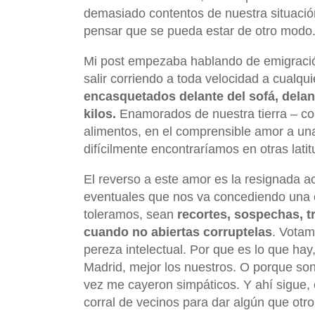
demasiado contentos de nuestra situaci
pensar que se pueda estar de otro modo
Mi post empezaba hablando de emigració
salir corriendo a toda velocidad a cualqu
encasquetados delante del sofá, delant
kilos.
Enamorados de nuestra tierra – com
alimentos, en el comprensible amor a un
difícilmente encontraríamos en otras latit
El reverso a este amor es la resignada ac
eventuales que nos va concediendo una cl
toleramos, sean
recortes, sospechas, t
cuando no abiertas corruptelas
. Votam
pereza intelectual. Por que es lo que ha
Madrid, mejor los nuestros. O porque son
vez me cayeron simpáticos. Y ahí sigue, e
corral de vecinos para dar algún que otro t