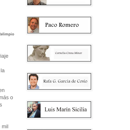
Relimpio
iaje
 la
 en
 más o
s
 mil