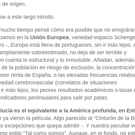
 de origen.
 a este largo introito.
mucho tiempo pensé cómo era posible que no emigrár
ábamos en la
Unión Europea
, variedad espacio Scheng
 -, Europa está llena de portugueses, sin ir más lejos.
pliamente sobreestimado, no deja de ser terrible y
n cuenta lo estructural y lo irresoluble. Añadan, además
e de la población en riesgo de exclusión, la concentració
nor renta de España, o las elevadas frecuencias relativ
medad cerebrovascular (correlatos de situaciones
ir más lejos, los peores resultados académicos o tasas 
ndicadores peninsulares para salir por patas.
ucía es el equivalente a la América profunda, en Es
si ya vieron la película. Algo parecido al “Cinturón de la Bi
s excepciones que quepa admitir -. Y nuestra peculiar v
mp estilo “Tal como somos”. Aunque, en el fondo, no e