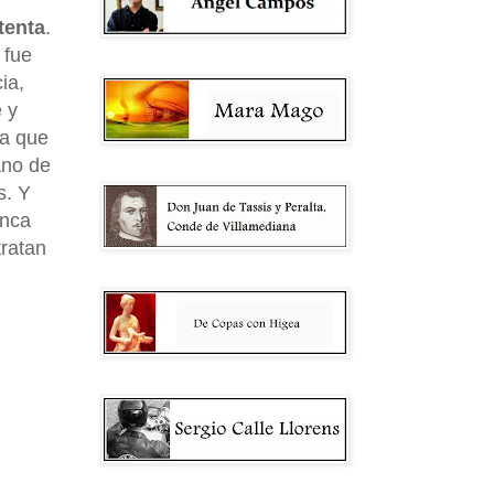
tenta
.
 fue
ia,
 y
za que
ano de
s. Y
unca
tratan