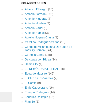
COLABORADORES
Alberich El Negro
(25)
Antonio Barreda
(192)
Antonio Higueras
(7)
Antonio Montero
(3)
Antonio Nadal
(5)
Antonio Robles
(33)
Aurelio Nogues Chulia
(1)
Carolina Rodríguez-Cariño
(16)
Conde de Villamediana Don Juan de
Tassis y Peralta
(141)
Cornelia Cinna
(138)
De copas con Higea
(34)
Demos TV
(1)
EL DEMÓCRATA LIBERAL
(18)
Eduardo Maestre
(142)
El Club de los Viernes
(2)
El Cortijo
(9)
Enric Cabecerans
(16)
Enrique Rodríguez
(14)
Federico Relimpio
(33)
Fran Bo
(2)