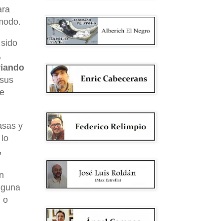
ara
modo.
 sido
,
riando
 sus
ue
asas y
 lo
,
n
alguna
 o