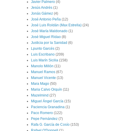
Javier Palmero
(4)
Jesús Andrés
(1)
Jonás Gámez
(4)
José Antonio Peña
(12)
José Luis Roldán (Max Estrella)
(24)
José María Maldonado
(1)
José Miguel Ridao
(8)
Justicia por la Sanidad
(6)
Lpunto Garcés
(2)
Luis Escribano
(209)
Luis Marín Sicilia
(158)
Manolo Millón
(11)
Manuel Ramos
(67)
Manuel Vicente
(13)
Mara Mago
(50)
Maria Calvo Orquín
(11)
Mazelmind
(27)
Miguel Ángel García
(15)
Paciencia Granadina
(1)
Paco Romero
(122)
Pepe Fernández
(7)
Rafa G. García de Cosío
(153)
Rafael O'Donnell
(1)